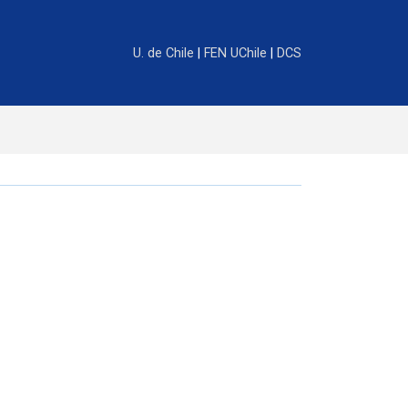
U. de Chile
|
FEN UChile
|
DCS