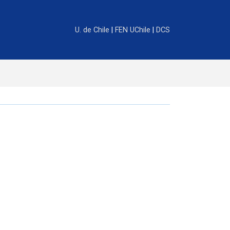
U. de Chile
|
FEN UChile
|
DCS